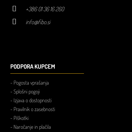
+386 01 36 16 260
info@fibo.si
PODPORA KUPCEM
-
Pogosta vprašanja
-
Splošni pogoji
-
Izjava o dostopnosti
-
Pravilnik o zasebnosti
-
Piškotki
- Naročanje in plačila