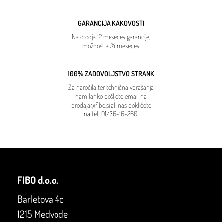
GARANCIJA KAKOVOSTI
Na orodja 12 mesecev garancije,
možnost + 24 mesecev.
100% ZADOVOLJSTVO STRANK
Za naročila ter tehnična vprašanja
nam lahko pošljete email na
prodaja@fibo.si
ali nas pokličete
na tel:
01/36-16-260
.
FIBO d.o.o.
Barletova 4c
1215 Medvode