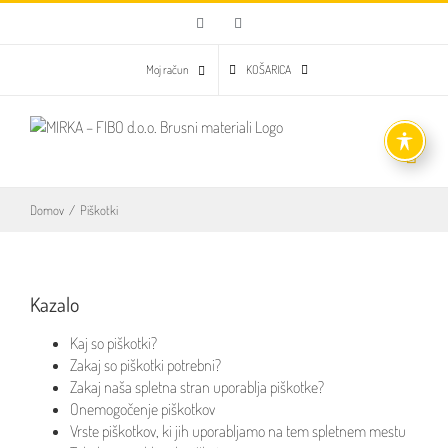
Skip
Facebook
Email
to
content
Moj račun
KOŠARICA
Domov
/
Piškotki
Kazalo
Kaj so piškotki?
Zakaj so piškotki potrebni?
Zakaj naša spletna stran uporablja piškotke?
Onemogočenje piškotkov
Vrste piškotkov, ki jih uporabljamo na tem spletnem mestu