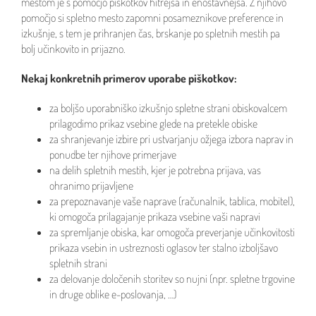
mestom je s pomočjo piškotkov hitrejša in enostavnejša. Z njihovo
pomočjo si spletno mesto zapomni posameznikove preference in
izkušnje, s tem je prihranjen čas, brskanje po spletnih mestih pa
bolj učinkovito in prijazno.
Nekaj konkretnih primerov uporabe piškotkov:
za boljšo uporabniško izkušnjo spletne strani obiskovalcem
prilagodimo prikaz vsebine glede na pretekle obiske
za shranjevanje izbire pri ustvarjanju ožjega izbora naprav in
ponudbe ter njihove primerjave
na delih spletnih mestih, kjer je potrebna prijava, vas
ohranimo prijavljene
za prepoznavanje vaše naprave (računalnik, tablica, mobitel),
ki omogoča prilagajanje prikaza vsebine vaši napravi
za spremljanje obiska, kar omogoča preverjanje učinkovitosti
prikaza vsebin in ustreznosti oglasov ter stalno izboljšavo
spletnih strani
za delovanje določenih storitev so nujni (npr. spletne trgovine
in druge oblike e-poslovanja, …)