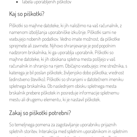
Tabela uporabljenih piškotov
Kaj so piškotki?
Piškotki so majhne datoteke, ki jih naložimo na vaš računalnik, z
namenom izboljšanja uporabniške izkušnje. Piškotki sami ne
vsebujejo nobenih podatkov. Vedno imate možnost, da piškotke
sprejmete ali zavrnete. Njihovo shranjevanje je pod popolnim
nadzorom brskalnika, ki ga uporablja uporabnik. Piškotki so
majhne datoteke, ki jih obiskana spletna mesta pošljejo v vaš
računalnik in shranijo na njem. Običajno vsebujejo: ime strežnika, s
katerega je bil poslan piškotek; življenjsko dobo piškotka; vrednost
(edinstveno številko). Piškotki so shranjeni v datotečnem imeniku
spletnega brskalnika. Ob naslednjem obisku spletnega mesta
brskalnik prebere piškotek in posreduje informacije spletnemu
mestu ali drugemu elementu, ki je nastavil piškotek.
Zakaj so piškotki potrebni?
So temeljnega pomena za zagotavljanje uporabniku prijaznih
spletnih storitev. Interakcija med spletnim uporabnikom in spletnim