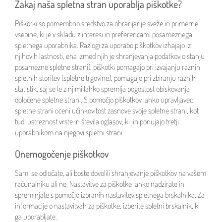
Zakaj naša spletna stran uporablja piškotke?
Piškotki so pomembno sredstvo za ohranjanje sveže in primerne
vsebine, ki je v skladu z interesi in preferencami posameznega
spletnega uporabnika. Razlogi za uporabo piškotkov izhajajo iz
njihovih lastnosti, ena izmed njih je shranjevanja podatkov o stanju
posamezne spletne strani), piškotki pomagajo pri izvajanju raznih
spletnih storitev (spletne trgovine), pomagajo pri zbiranju raznih
statistik, saj se le z njimi lahko spremlja pogostost obiskovanja
določene spletne strani. S pomočjo piškotkov lahko upravljavec
spletne strani oceni učinkovitost zasnove svoje spletne strani, kot
tudi ustreznost vrste in števila oglasov, ki jih ponujajo tretji
uporabnikom na njegovi spletni strani.
Onemogočenje piškotkov
Sami se odločate, ali boste dovolili shranjevanje piškotkov na vašem
računalniku ali ne. Nastavitve za piškotke lahko nadzirate in
spreminjate s pomočjo izbranih nastavitev spletnega brskalnika. Za
informacije o nastavitvah za piškotke, izberite spletni brskalnik, ki
ga uporabljate.