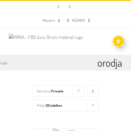
Skip
Facebook
Email
to
content
Moj račun
KOŠARICA
orodja
rodja
Razvrsti po
Privzeto
Prikaži
20 izdelkov