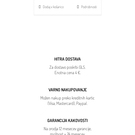
Dodaj v košarico
Podrobnosti
HITRA DOSTAVA
Za dostavo poskrbi GLS.
Enotna cena 4 €.
VARNO NAKUPOVANJE
Možen nakup preko kreditnih kartic
(Visa, Mastercard), Paypal.
GARANCIJA KAKOVOSTI
Na orodja 12 mesecev garancije,
možnost + 24 mesecev.