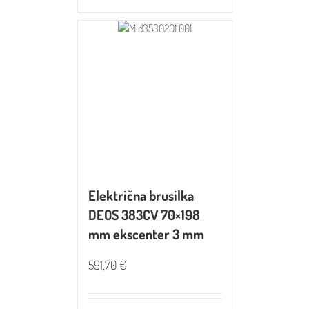
Električna brusilka
DEOS 383CV 70×198
mm ekscenter 3 mm
591,70
€