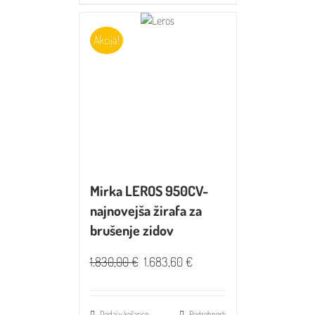
Akcija!
Mirka LEROS 950CV-
najnovejša žirafa za
brušenje zidov
1.830,00
€
1.683,60
€
Dodaj v košarico
Podrobnosti