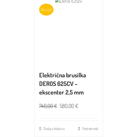
Akcija!
Električna brusilka
DEROS 625CV –
ekscenter 2,5 mm
740,00
€
580,00
€
Dodaj v košarico
Podrobnosti