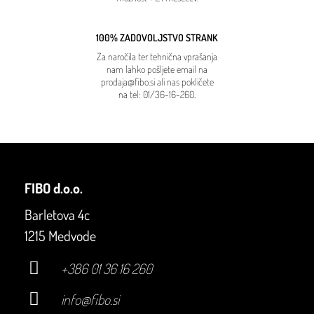
100% ZADOVOLJSTVO STRANK
Za naročila ter tehnična vprašanja
nam lahko pošljete email na
prodaja@fibo.si
ali nas pokličete
na tel:
01/36-16-260
.
FIBO d.o.o.
Barletova 4c
1215 Medvode
+386 01 36 16 260
info@fibo.si