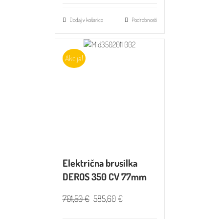
Dodaj v košarico
Podrobnosti
Akcija!
Električna brusilka
DEROS 350 CV 77mm
701,50
€
585,60
€