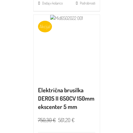
Dodaj v košarico
Podrobnosti
Akcija!
Električna brusilka
DEROS II 650CV 150mm
ekscenter 5 mm
750,30
€
561,20
€