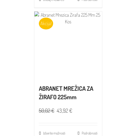
Akcija!
ABRANET MREŽICA ZA
ŽIRAFO 225mm
50,02
€
43,92
€
Izberite možnosti
Podrobnosti