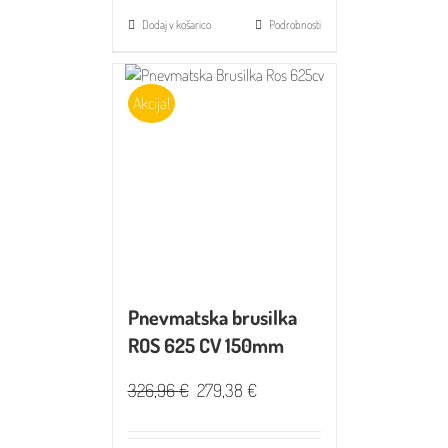
Dodaj v košarico
Podrobnosti
Akcija!
Pnevmatska brusilka
ROS 625 CV 150mm
326,96
€
279,38
€