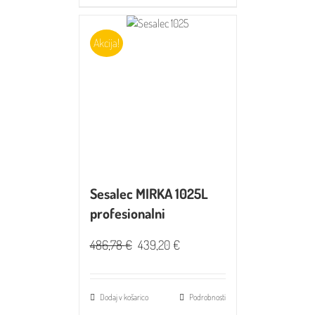
Akcija!
Sesalec MIRKA 1025L
profesionalni
486,78
€
439,20
€
Dodaj v košarico
Podrobnosti