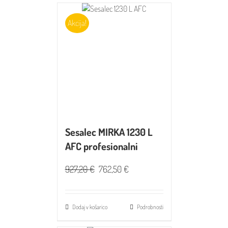
Akcija!
Sesalec MIRKA 1230 L
AFC profesionalni
927,20
€
762,50
€
Dodaj v košarico
Podrobnosti