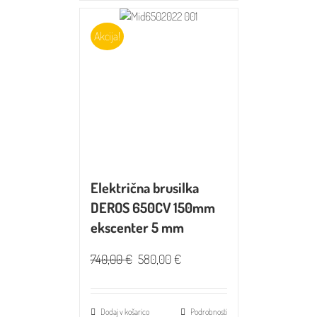
Akcija!
Električna brusilka
DEROS 650CV 150mm
ekscenter 5 mm
740,00
€
580,00
€
Dodaj v košarico
Podrobnosti