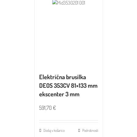
Električna brusilka
DEOS 353CV 81×133 mm
ekscenter 3 mm
591,70
€
Dodaj v košarico
Podrobnosti