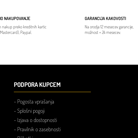
NO NAKUPOVANJE
GARANCIJA KAKOVOSTI
 nakup preko kreditnih kartic
Na orodja 12 mesecev garancije,
, Mastercard), Paypal.
možnost + 24 mesecev.
PODPORA KUPCEM
-
Pogosta vprašanja
-
Splošni pogoji
-
Izjava o dostopnosti
-
Pravilnik o zasebnosti