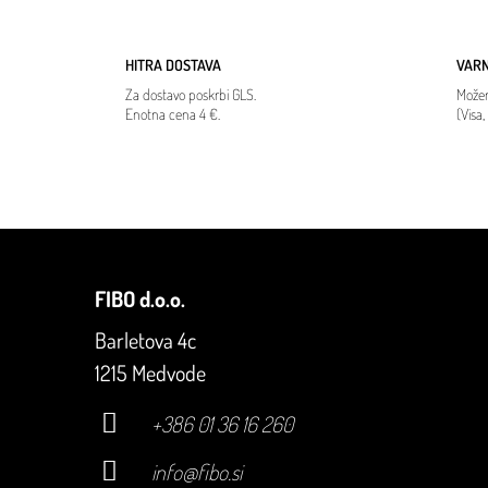
HITRA DOSTAVA
VAR
Za dostavo poskrbi GLS.
Možen
Enotna cena 4 €.
(Visa
FIBO d.o.o.
Barletova 4c
1215 Medvode
+386 01 36 16 260
info@fibo.si