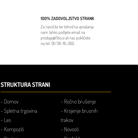
100% ZADOVOLJSTVO STRANK
Za naročila ter tehnična vprašanja
nam lahko pošljete email na
prodaja@fibo.si
ali nas pokličete
na tel:
01/36-16-260
.
STRUKTURA STRANI
-
Domov
-
Ročno brušenje
-
Spletna trgovina
-
Krojenje brusnih
-
Les
trakov
-
Kompoziti
-
Novosti