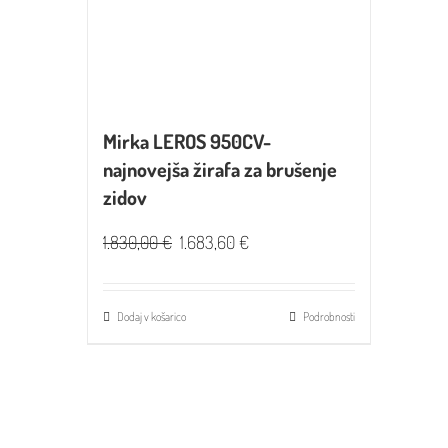
Mirka LEROS 950CV-
najnovejša žirafa za brušenje
zidov
1.830,00
€
1.683,60
€
Dodaj v košarico
Podrobnosti