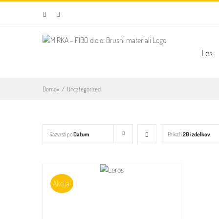
Skip
Facebook
Email
to
content
Les
Domov
/
Uncategorized
Razvrsti po
Datum
Prikaži
20 izdelkov
Akcija!