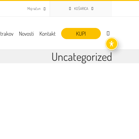
Moj račun
KOŠARICA
 trakov
Novosti
Kontakt
KUPI
Uncategorized